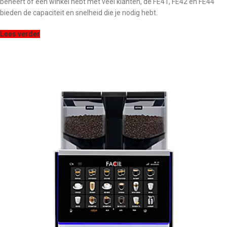
beheert of een winkel hebt met veel klanten, de FE41, FE42 en FE44
bieden de capaciteit en snelheid die je nodig hebt.
Lees verder