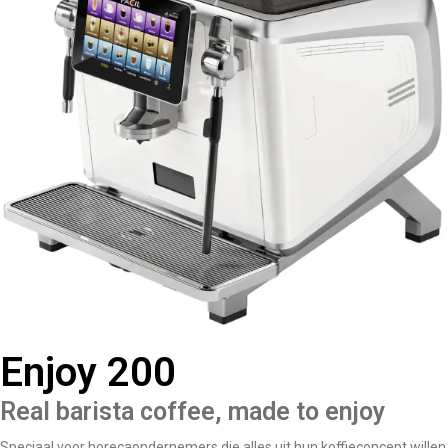
Enjoy 200
Real barista coffee, made to enjoy
Speciaal voor horecaondernemers die alles uit hun koffieconcept willen