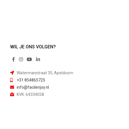
WIL JE ONS VOLGEN?
Watermanstraat 35, Apeldoorn
+31 854865725
info@facilenjoy.nl
KVK: 64334058