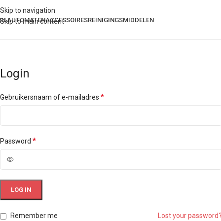
Skip to navigation
OLAUTOMATEN
ACCESSOIRES
REINIGINGSMIDDELEN
Skip to main content
Login
*
Gebruikersnaam of e-mailadres
*
Password
LOG IN
Remember me
Lost your password