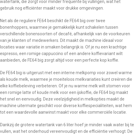
watertank, die zorgt voor minder frequente bij vullingen, wat het
gebruik nog efficiënter maakt voor drukke omgevingen.
Net als de reguliere FE64 beschikt de FE64 big over twee
bonenhoppers, waarmee je gemakkelijk kunt schakelen tussen
verschillende bonensoorten of decafé, afhankelijk van de voorkeuren
van je klanten of medewerkers. Dit maakt de machine ideaal voor
locaties waar variatie in smaken belangrijk is. Of je nu een krachtige
espresso, een romige cappuccino of een andere koffievariant wilt
aanbieden, de FE64 big zorgt altijd voor een perfecte kop koffie.
De FE64 big is uitgerust met een interne melkpomp voor zowel warme
als koude melk, waarmee je moeiteloos melkvariaties kunt creëren die
elke koffiebeleving verbeteren. Of je nu warme melk wilt stomen voor
een romige latte of koude melk voor een ijskoffie, de FE64 big maakt
het snel en eenvoudig. Deze veelzijdigheid in melkopties maakt de
machine uitermate geschikt voor diverse koffiespecialiteiten, wat hem
tot een waardevolle aanwinst maakt voor elke commerciële locatie.
Dankzij de grotere watertank van 6 liter hoef je minder vaak water bij te
vullen, wat het onderhoud vereenvoudigt en de efficiëntie verhoogt. De