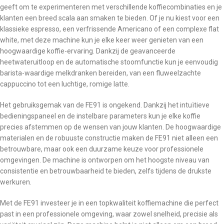
geeft om te experimenteren met verschillende koffiecombinaties en je
klanten een breed scala aan smaken te bieden. Of je nu kiest voor een
klassieke espresso, een verfrissende Americano of een complexe flat
white, met deze machine kun je elke keer weer genieten van een
hoogwaardige koffie-ervaring. Dankzij de geavanceerde
heetwateruitloop en de automatische stoomfunctie kun je eenvoudig
barista-waardige melkdranken bereiden, van een fluweelzachte
cappuccino tot een luchtige, romige latte.
Het gebruiksgemak van de FE91 is ongekend. Dankzij het intuïtieve
bedieningspaneel en de instelbare parameters kun je elke koffie
precies afstemmen op de wensen van jouw klanten. De hoogwaardige
materialen en de robuuste constructie maken de FE91 niet alleen een
betrouwbare, maar ook een duurzame keuze voor professionele
omgevingen. De machine is ontworpen om het hoogste niveau van
consistentie en betrouwbaarheid te bieden, zelfs tijdens de drukste
werkuren.
Met de FE91 investeer je in een topkwaliteit koffiemachine die perfect
past in een professionele omgeving, waar zowel snelheid, precisie als