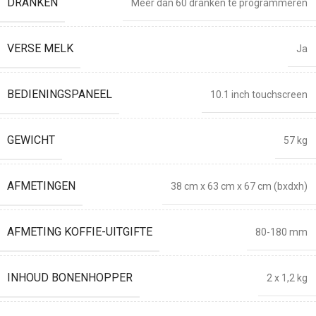
DRANKEN
Meer dan 60 dranken te programmeren
VERSE MELK
Ja
BEDIENINGSPANEEL
10.1 inch touchscreen
GEWICHT
57 kg
AFMETINGEN
38 cm x 63 cm x 67 cm (bxdxh)
AFMETING KOFFIE-UITGIFTE
80-180 mm
INHOUD BONENHOPPER
2 x 1,2 kg