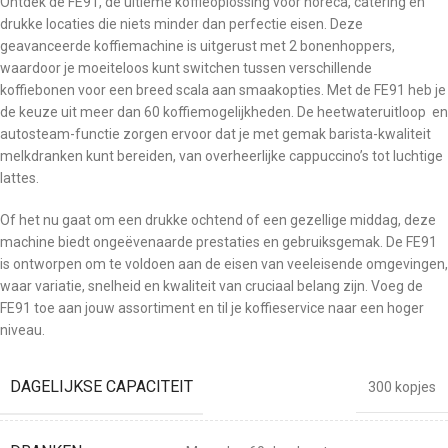
Ontdek de FE91, de ultieme koffieoplossing voor horeca, catering en
drukke locaties die niets minder dan perfectie eisen. Deze
geavanceerde koffiemachine is uitgerust met 2 bonenhoppers,
waardoor je moeiteloos kunt switchen tussen verschillende
koffiebonen voor een breed scala aan smaakopties. Met de FE91 heb je
de keuze uit meer dan 60 koffiemogelijkheden. De heetwateruitloop en
autosteam-functie zorgen ervoor dat je met gemak barista-kwaliteit
melkdranken kunt bereiden, van overheerlijke cappuccino’s tot luchtige
lattes.
Of het nu gaat om een drukke ochtend of een gezellige middag, deze
machine biedt ongeëvenaarde prestaties en gebruiksgemak. De FE91
is ontworpen om te voldoen aan de eisen van veeleisende omgevingen,
waar variatie, snelheid en kwaliteit van cruciaal belang zijn. Voeg de
FE91 toe aan jouw assortiment en til je koffieservice naar een hoger
niveau.
DAGELIJKSE CAPACITEIT
300 kopjes