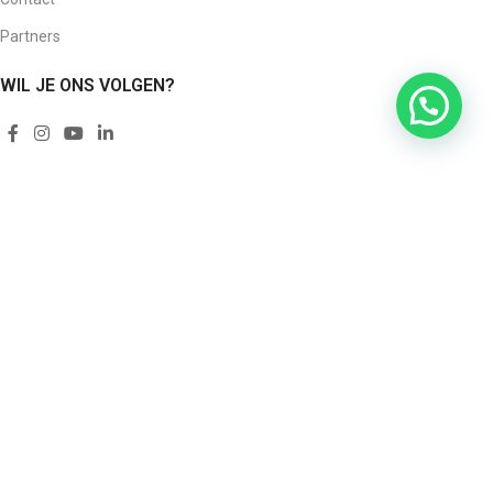
Partners
WIL JE ONS VOLGEN?
Watermanstraat 35, Apeldoorn
+31 854865725
info@facilenjoy.nl
KVK: 64334058
Cookieverklaring
|
Privacybeleid
|
Disclaimer
|
Algemene
voorwaarden
©
FACILenjoy koffiemachines bv
2025. Let’s make it easy to enjoy!