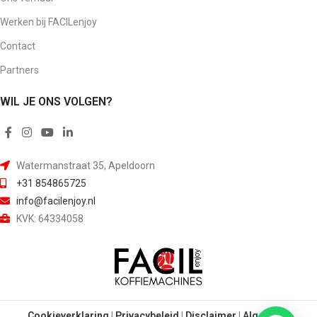
Werken bij FACILenjoy
Contact
Partners
WIL JE ONS VOLGEN?
Watermanstraat 35, Apeldoorn
+31 854865725
info@facilenjoy.nl
KVK: 64334058
Cookieverklaring
|
Privacybeleid
|
Disclaimer
|
Algemene